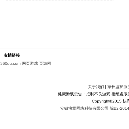
幻想名将录
每日新服
今日 1:00点
仙侠神域
每日新服
今日 1:00点
权力的游戏
新服新服
今日 9:00
友情链接
360uu.com
网页游戏
页游网
关于我们
|
家长监护服
健康游戏忠告：抵制不良游戏 拒绝盗版游
Copyright®2
安徽快意网络科技有限公司 皖B2-20140