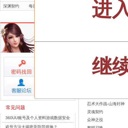
进
深渊契约
每日新服
今日 10:00点
坠落守望者
每日新服
今日 10:00点
正中靶心
每日新服
今日 10:00点
三十六计
神兵奇迹
每日新服
今日 10:00点
双线700服/火爆开启
微乐捕鱼千炮版
每日新服
今日 10:00点
全部游戏
帕瓦勇者传说
每日新服
今日 10:00点
继
群英风华录
每日新服
今日 10:00点
按类型
仙侠
武侠
小小仙王
每日新服
今日 10:00点
按字母
ABC
DEF
少年名将
每日新服
今日 10:00点
天尊传奇
寻龙英雄
每日新服
今日 10:00点
维京传奇
魔物迷宫
每日新服
今日 10:00点
大皇帝
城防三国志
每日新服
今日 10:00点
忍术大作战-山海封神
常见问题
灵魂契约
九梦仙域
每日新服
今日 10:00点
360UU账号及个人资料游戏数据安全
众神之役
豌豆大作战
每日新服
今日 10:00点
盗号方法大揭密及防范措施？
黎明召唤