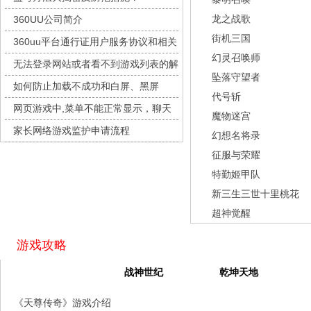
灵魂序章
每日新服
今日 10:00点
龙之战歌
360UU公司简介
冒险守护
每日新服
今日 10:00点
街机三国
360uu平台通行证用户服务协议和相关
绝地苍穹
每日新服
今日 10:00点
幻灵召唤师
的条款和条件
无法登录网站或者看不到游戏列表的解
代号斩
每日新服
今日 10:00点
坠落守望者
决方法
如何防止加载不成功和白屏、黑屏
异星战舰
每日新服
今日 10:00点
代号斩
网页游戏中,菜单不能正常显示，聊天
云上契约
每日新服
今日 10:00点
魔物迷宫
及其它功能不能正常使用的解决办法
家长网络游戏监护申请流程
梦幻回响
每日新服
今日 10:00点
幻想名将录
征服与荣耀
西游除妖
每日新服
今日 10:00点
特勤姬甲队
征服与荣耀
每日新服
今日 10:00点
新三生三世十里桃花
天空的魔幻城
每日新服
今日 10:00点
超神觉醒
斩魔问道
每日新服
今日 10:00点
灵魂契约
每日新服
今日 10:00点
游戏攻略
山海经异兽录
每日新服
今日 10:00点
天尊传奇
战神世纪
乾坤天地
仙魔劫
每日新服
今日 9:00点
《天尊传奇》游戏介绍
仙剑奇侠传：新的开始
每日新服
今日 9:00点