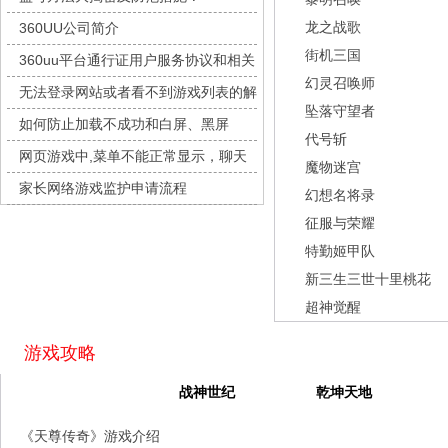
灵魂序章
每日新服
今日 10:00点
龙之战歌
360UU公司简介
冒险守护
每日新服
今日 10:00点
街机三国
360uu平台通行证用户服务协议和相关
绝地苍穹
每日新服
今日 10:00点
幻灵召唤师
的条款和条件
无法登录网站或者看不到游戏列表的解
代号斩
每日新服
今日 10:00点
坠落守望者
决方法
如何防止加载不成功和白屏、黑屏
异星战舰
每日新服
今日 10:00点
代号斩
网页游戏中,菜单不能正常显示，聊天
云上契约
每日新服
今日 10:00点
魔物迷宫
及其它功能不能正常使用的解决办法
家长网络游戏监护申请流程
梦幻回响
每日新服
今日 10:00点
幻想名将录
征服与荣耀
西游除妖
每日新服
今日 10:00点
特勤姬甲队
征服与荣耀
每日新服
今日 10:00点
新三生三世十里桃花
天空的魔幻城
每日新服
今日 10:00点
超神觉醒
斩魔问道
每日新服
今日 10:00点
灵魂契约
每日新服
今日 10:00点
游戏攻略
山海经异兽录
每日新服
今日 10:00点
天尊传奇
战神世纪
乾坤天地
仙魔劫
每日新服
今日 9:00点
《天尊传奇》游戏介绍
仙剑奇侠传：新的开始
每日新服
今日 9:00点