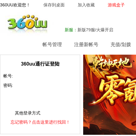
360UU欢迎您！
保存到桌面
加入收藏
游戏盒子
新服：
新版79服/火爆开启
网站首页
帐号管理
注册新帐号
充值/划拨
360uu通行证登陆
帐号:
密码:
其他登录方式
忘记密码？点击这里进行找回！