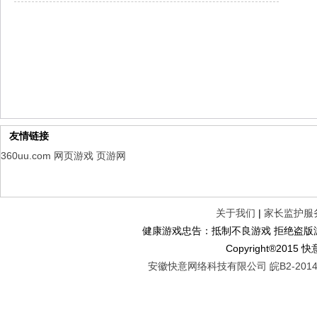
幻想名将录
每日新服
今日 1:00点
仙侠神域
每日新服
今日 1:00点
权力的游戏
新服新服
今日 9:00
友情链接
360uu.com
网页游戏
页游网
关于我们
|
家长监护服
健康游戏忠告：抵制不良游戏 拒绝盗版游
Copyright®2
安徽快意网络科技有限公司 皖B2-20140