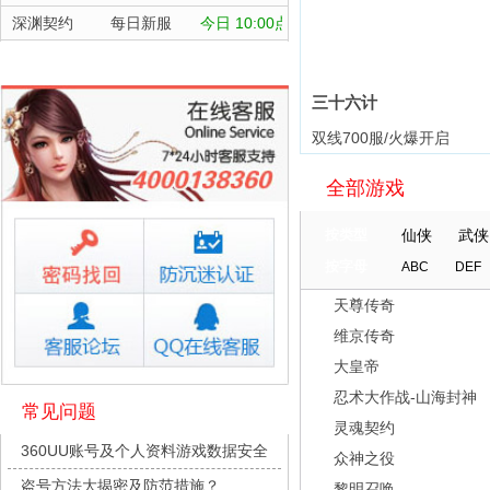
进
深渊契约
每日新服
今日 10:00点
坠落守望者
每日新服
今日 10:00点
正中靶心
每日新服
今日 10:00点
三十六计
神兵奇迹
每日新服
今日 10:00点
双线700服/火爆开启
微乐捕鱼千炮版
每日新服
今日 10:00点
全部游戏
帕瓦勇者传说
每日新服
今日 10:00点
继
群英风华录
每日新服
今日 10:00点
按类型
仙侠
武侠
小小仙王
每日新服
今日 10:00点
按字母
ABC
DEF
少年名将
每日新服
今日 10:00点
天尊传奇
寻龙英雄
每日新服
今日 10:00点
维京传奇
魔物迷宫
每日新服
今日 10:00点
大皇帝
城防三国志
每日新服
今日 10:00点
忍术大作战-山海封神
常见问题
灵魂契约
九梦仙域
每日新服
今日 10:00点
360UU账号及个人资料游戏数据安全
众神之役
豌豆大作战
每日新服
今日 10:00点
盗号方法大揭密及防范措施？
黎明召唤