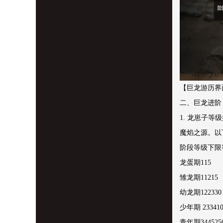
【巨龙游历界
二、巨龙进阶
1. 龙崽子
魔焰之源。以
阶段等级下限
龙蛋期115
雏龙期11215
幼龙期122330
少年期 233410
青年期344525