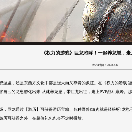
《权力的游戏》巨龙咆哮！一起养龙崽，走
发布时间：2023-4-6
权游里，还是东西方文化中都是强大而又尊贵的象征。在《权力的游戏 
将自己的龙崽孵化出来!从此养龙崽，带巨龙出征，走上PVP战斗巅峰。
0级，巨龙通过【游历】可获得游历宝箱、各种野兽肉(肉就是经验呀!龙
游历可获得之外，在超值礼包也会不定时投放。