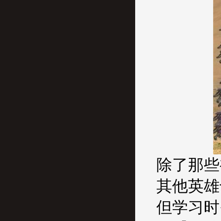
除了那些
其他英雄
但学习时