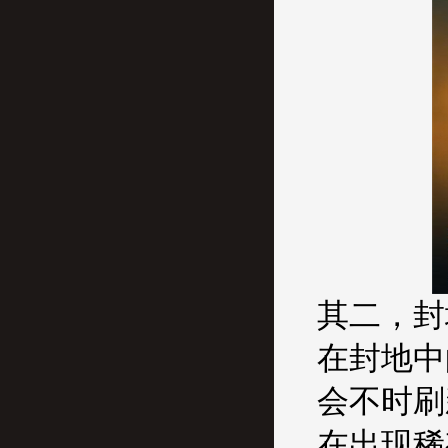
其二，封
在封地中
会不时刷
在出现稀