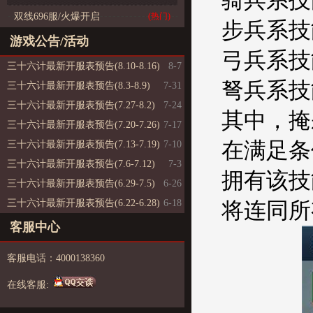
骑兵系技
双线696服/火爆开启
(热门)
步兵系技
游戏公告/活动
弓兵系技
三十六计最新开服表预告(8.10-8.16)
8-7
弩兵系技
三十六计最新开服表预告(8.3-8.9)
7-31
三十六计最新开服表预告(7.27-8.2)
7-24
其中，掩
三十六计最新开服表预告(7.20-7.26)
7-17
在满足条
三十六计最新开服表预告(7.13-7.19)
7-10
三十六计最新开服表预告(7.6-7.12)
7-3
拥有该技
三十六计最新开服表预告(6.29-7.5)
6-26
三十六计最新开服表预告(6.22-6.28)
6-18
将连同所
客服中心
客服电话：4000138360
在线客服: