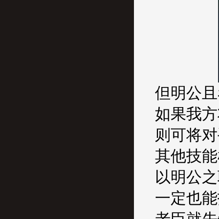
但明公且
如果我方
则可将对
其他技能
以明公之
一定也能