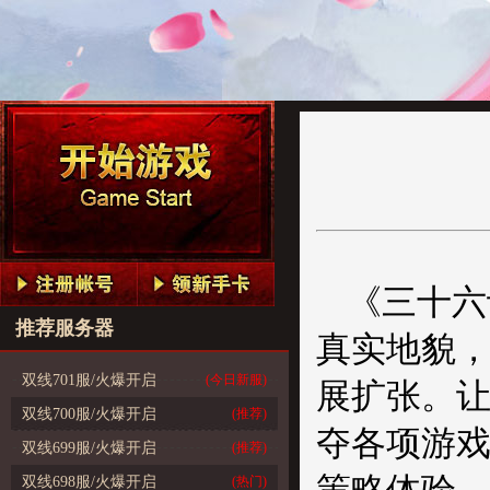
《三十六
推荐服务器
真实地貌
双线701服/火爆开启
(今日新服)
展扩张。
双线700服/火爆开启
(推荐)
夺各项游
双线699服/火爆开启
(推荐)
双线698服/火爆开启
(热门)