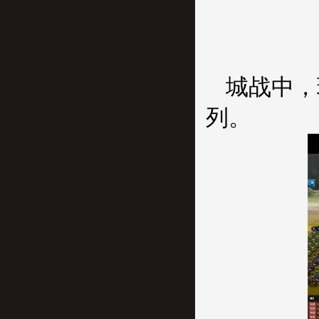
城战中，
列。