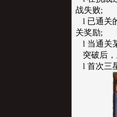
战失败;
l 已通
关奖励;
l 当通
突破后，
l 首次