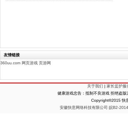
山海经异兽录
每日新服
今日 10:00点
仙魔劫
每日新服
今日 9:00点
仙剑奇侠传：新的开始
每日新服
今日 9:00点
幻想名将录
每日新服
今日 1:00点
仙侠神域
每日新服
今日 1:00点
权力的游戏
新服新服
今日 9:00
友情链接
360uu.com
网页游戏
页游网
关于我们
|
家长监护服
健康游戏忠告：抵制不良游戏 拒绝盗版游
Copyright®2
安徽快意网络科技有限公司 皖B2-20140