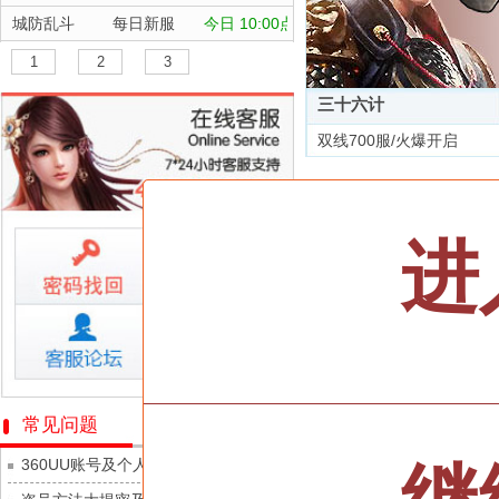
城防乱斗
每日新服
今日 10:00点
航海霸业
每日新服
今日 10:00点
1
2
3
晴空双子
每日新服
今日 10:00点
三十六计
深渊契约
每日新服
今日 10:00点
双线700服/火爆开启
坠落守望者
每日新服
今日 10:00点
全部游戏
正中靶心
每日新服
今日 10:00点
神兵奇迹
每日新服
今日 10:00点
按类型
仙侠
武侠
进
微乐捕鱼千炮版
每日新服
今日 10:00点
按字母
ABC
DEF
帕瓦勇者传说
每日新服
今日 10:00点
天尊传奇
群英风华录
每日新服
今日 10:00点
维京传奇
小小仙王
每日新服
今日 10:00点
大皇帝
少年名将
每日新服
今日 10:00点
忍术大作战-山海封神
常见问题
灵魂契约
寻龙英雄
每日新服
今日 10:00点
360UU账号及个人资料游戏数据安全
众神之役
魔物迷宫
每日新服
今日 10:00点
黎明召唤