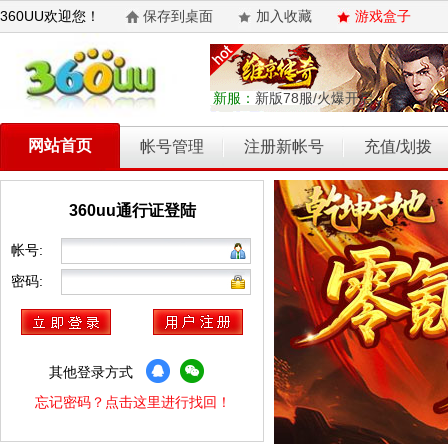
360UU欢迎您！
保存到桌面
加入收藏
游戏盒子
新服：
新版78服/火爆开启
网站首页
帐号管理
注册新帐号
充值/划拨
360uu通行证登陆
乾坤天地
开天西游
霸者归来
权力的游戏
维京传奇
帐号:
密码:
其他登录方式
忘记密码？点击这里进行找回！