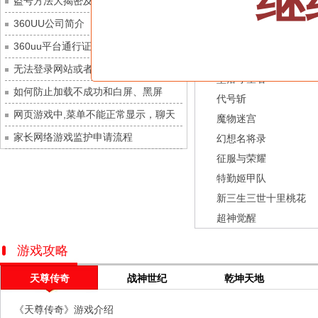
继
盗号方法大揭密及防范措施？
城防三国志
每日新服
今日 10:00点
龙之战歌
360UU公司简介
九梦仙域
每日新服
今日 10:00点
街机三国
360uu平台通行证用户服务协议和相关
豌豆大作战
每日新服
今日 10:00点
幻灵召唤师
的条款和条件
无法登录网站或者看不到游戏列表的解
灵魂序章
每日新服
今日 10:00点
坠落守望者
决方法
如何防止加载不成功和白屏、黑屏
冒险守护
每日新服
今日 10:00点
代号斩
网页游戏中,菜单不能正常显示，聊天
绝地苍穹
每日新服
今日 10:00点
魔物迷宫
及其它功能不能正常使用的解决办法
家长网络游戏监护申请流程
代号斩
每日新服
今日 10:00点
幻想名将录
征服与荣耀
异星战舰
每日新服
今日 10:00点
特勤姬甲队
云上契约
每日新服
今日 10:00点
新三生三世十里桃花
梦幻回响
每日新服
今日 10:00点
超神觉醒
西游除妖
每日新服
今日 10:00点
征服与荣耀
每日新服
今日 10:00点
游戏攻略
天空的魔幻城
每日新服
今日 10:00点
天尊传奇
战神世纪
乾坤天地
斩魔问道
每日新服
今日 10:00点
《天尊传奇》游戏介绍
灵魂契约
每日新服
今日 10:00点