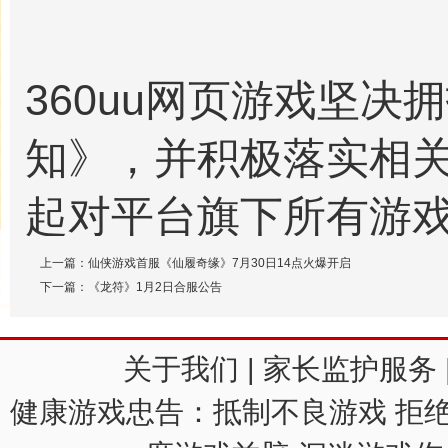
360uu网页游戏坚
知》，并积极落实相关要
起对平台旗下所有游
升级调整，具体措施
上一篇：
仙侠游戏首服《仙履奇缘》7月30日14点火爆开启
下一篇：
《龙符》1月2日合服公告
关于我们
|
家长监护服务
1、未成年人用户仅可
健康游戏忠告：抵制不良游戏 拒绝