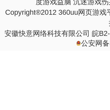
定节假日每日的20时
度游戏益脑 沉迷游戏伤
Copyright®2012 360u
体验。
安徽快意网络科技有限公司
皖B2-
公安网备34
2、严格执行游戏用户
制，未完成实名制认
行任何游戏体验。
未来，360uu网页