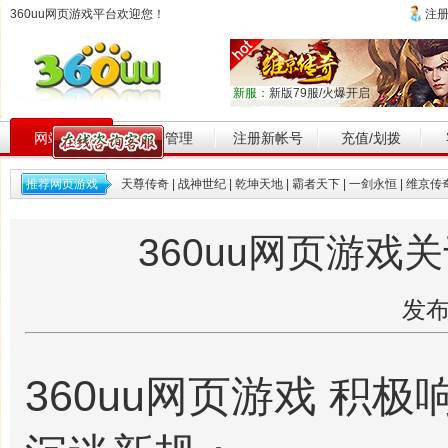
360uu网页游戏平台欢迎您！
注
新服：
新版79服/火爆开启
网站首页
帐号管理
注册新帐号
充值/划拨
推荐网页游戏
天尊传奇
|
战神世纪
|
乾坤天地
|
霸者天下
|
一剑永恒
|
维京传
360uu网页游
发布
360uu网页游戏 积