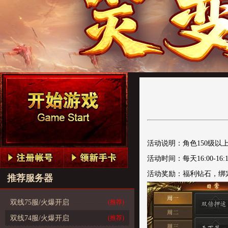
活动说明：
角色
150级
活动时间：
每天
16:00-16:
活动奖励：福利钻石，绑
推荐服务器
双线75服/火爆开启
(推荐)
双线74服/火爆开启
(推荐)