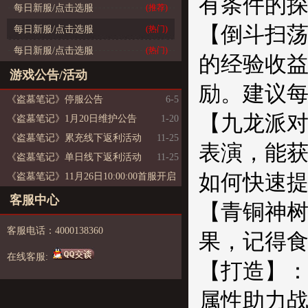
有条件的
每日新服/点击选服
(推荐)
【倒斗扫
每日新服/点击选服
(热门)
每日新服/点击选服
(热门)
的经验收
游戏公告/活动
励。建议
《盗墓笔记》停服公告
6-5
【九龙派对
《盗墓笔记》1月20日维护公告
1-20
《盗墓笔记》累充线下返利活动
11-25
表演，能
《盗墓笔记》单日线下返利活动
11-25
如何快速
《盗墓笔记》11月26日10:00:00首服开启
11-25
客服中心
【青铜神
客服电话：4000138360
果，记得
在线客服:
【打造】
属性助力