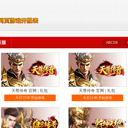
新服
ABCDE
天尊传奇 官网 |
礼包
天尊传奇 官网 |
礼包
今日15:00 开始游戏
今日11:00 开始游戏