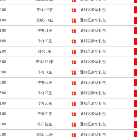
:00
双线406服
通服区豪华礼包
:00
双线701服
通服区豪华礼包
:00
传奇51服
通服区豪华礼包
:00
传奇30服
通服区豪华礼包
:00
经典8服
通服区豪华礼包
:00
双线1181服
通服区豪华礼包
:00
传奇31服
通服区豪华礼包
:00
传奇32服
通服区豪华礼包
:00
传奇27服
通服区豪华礼包
:00
传奇26服
通服区豪华礼包
:00
传奇50服
通服区豪华礼包
:00
每日新服
通服区豪华礼包
:00
双线405服
通服区豪华礼包