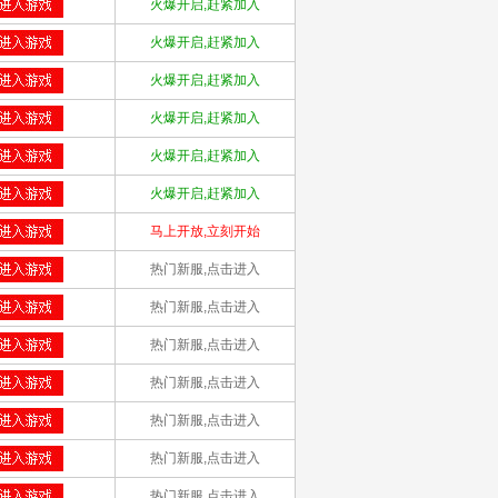
火爆开启,赶紧加入
9:00开服 开始游戏
火爆开启,赶紧加入
火爆开启,赶紧加入
火爆开启,赶紧加入
火爆开启,赶紧加入
火爆开启,赶紧加入
马上开放,立刻开始
热门新服,点击进入
热门新服,点击进入
热门新服,点击进入
热门新服,点击进入
热门新服,点击进入
热门新服,点击进入
热门新服,点击进入