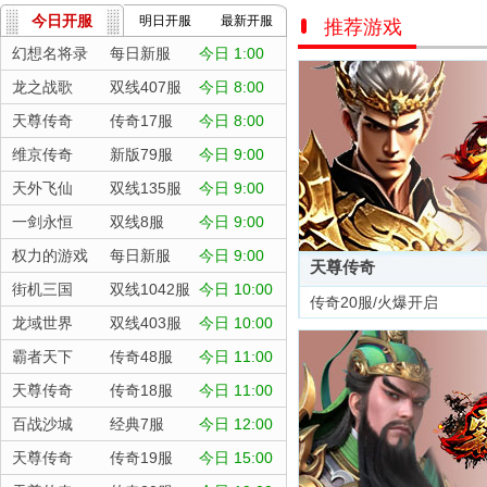
今日开服
明日开服
最新开服
推荐游戏
幻想名将录
每日新服
今日 1:00
龙之战歌
双线407服
今日 8:00
天尊传奇
传奇17服
今日 8:00
维京传奇
新版79服
今日 9:00
天外飞仙
双线135服
今日 9:00
一剑永恒
双线8服
今日 9:00
权力的游戏
每日新服
今日 9:00
天尊传奇
街机三国
双线1042服
今日 10:00
传奇20服/火爆开启
龙域世界
双线403服
今日 10:00
霸者天下
传奇48服
今日 11:00
天尊传奇
传奇18服
今日 11:00
百战沙城
经典7服
今日 12:00
天尊传奇
传奇19服
今日 15:00