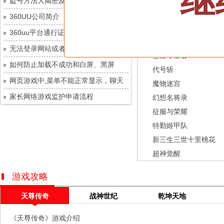
继
盗号方法大揭密及防范措施？
九梦仙域
每日新服
今日 10:00点
龙之战歌
360UU公司简介
豌豆大作战
每日新服
今日 10:00点
街机三国
360uu平台通行证用户服务协议和相关
灵魂序章
每日新服
今日 10:00点
幻灵召唤师
的条款和条件
无法登录网站或者看不到游戏列表的解
冒险守护
每日新服
今日 10:00点
坠落守望者
决方法
如何防止加载不成功和白屏、黑屏
绝地苍穹
每日新服
今日 10:00点
代号斩
网页游戏中,菜单不能正常显示，聊天
代号斩
每日新服
今日 10:00点
魔物迷宫
及其它功能不能正常使用的解决办法
家长网络游戏监护申请流程
异星战舰
每日新服
今日 10:00点
幻想名将录
征服与荣耀
云上契约
每日新服
今日 10:00点
特勤姬甲队
梦幻回响
每日新服
今日 10:00点
新三生三世十里桃花
西游除妖
每日新服
今日 10:00点
超神觉醒
征服与荣耀
每日新服
今日 10:00点
天空的魔幻城
每日新服
今日 10:00点
游戏攻略
斩魔问道
每日新服
今日 10:00点
天尊传奇
战神世纪
乾坤天地
灵魂契约
每日新服
今日 10:00点
《天尊传奇》游戏介绍
山海经异兽录
每日新服
今日 10:00点