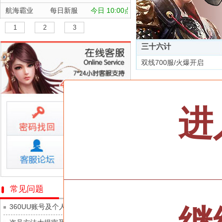
航海霸业
每日新服
今日 10:00点
晴空双子
每日新服
今日 10:00点
1
2
3
深渊契约
每日新服
今日 10:00点
三十六计
坠落守望者
每日新服
今日 10:00点
双线700服/火爆开启
正中靶心
每日新服
今日 10:00点
全部游戏
神兵奇迹
每日新服
今日 10:00点
微乐捕鱼千炮版
每日新服
今日 10:00点
按类型
仙侠
武侠
进
帕瓦勇者传说
每日新服
今日 10:00点
按字母
ABC
DEF
群英风华录
每日新服
今日 10:00点
天尊传奇
小小仙王
每日新服
今日 10:00点
维京传奇
少年名将
每日新服
今日 10:00点
大皇帝
寻龙英雄
每日新服
今日 10:00点
忍术大作战-山海封神
常见问题
灵魂契约
魔物迷宫
每日新服
今日 10:00点
360UU账号及个人资料游戏数据安全
众神之役
城防三国志
每日新服
今日 10:00点
黎明召唤