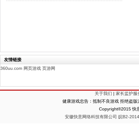
仙魔劫
每日新服
今日 9:00点
仙剑奇侠传：新的开始
每日新服
今日 9:00点
幻想名将录
每日新服
今日 1:00点
仙侠神域
每日新服
今日 1:00点
权力的游戏
新服新服
今日 9:00
友情链接
360uu.com
网页游戏
页游网
关于我们
|
家长监护服
健康游戏忠告：抵制不良游戏 拒绝盗版游
Copyright®2
安徽快意网络科技有限公司 皖B2-20140