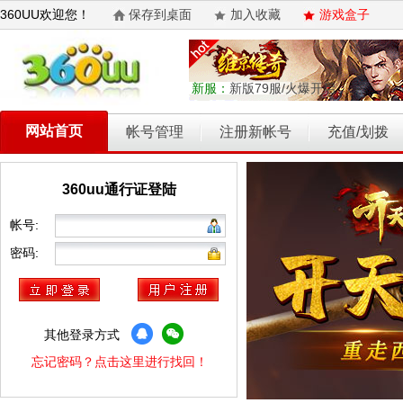
360UU欢迎您！
保存到桌面
加入收藏
游戏盒子
新服：
新版79服/火爆开启
网站首页
帐号管理
注册新帐号
充值/划拨
360uu通行证登陆
乾坤天地
开天西游
霸者归来
权力的游戏
维京传奇
帐号:
密码:
其他登录方式
忘记密码？点击这里进行找回！