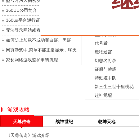
继
盗号方法大揭密及防范措施？
九梦仙域
每日新服
今日 10:00点
龙之战歌
360UU公司简介
豌豆大作战
每日新服
今日 10:00点
街机三国
360uu平台通行证用户服务协议和相关
灵魂序章
每日新服
今日 10:00点
幻灵召唤师
的条款和条件
无法登录网站或者看不到游戏列表的解
冒险守护
每日新服
今日 10:00点
坠落守望者
决方法
如何防止加载不成功和白屏、黑屏
绝地苍穹
每日新服
今日 10:00点
代号斩
网页游戏中,菜单不能正常显示，聊天
代号斩
每日新服
今日 10:00点
魔物迷宫
及其它功能不能正常使用的解决办法
家长网络游戏监护申请流程
异星战舰
每日新服
今日 10:00点
幻想名将录
征服与荣耀
云上契约
每日新服
今日 10:00点
特勤姬甲队
梦幻回响
每日新服
今日 10:00点
新三生三世十里桃花
西游除妖
每日新服
今日 10:00点
超神觉醒
征服与荣耀
每日新服
今日 10:00点
天空的魔幻城
每日新服
今日 10:00点
游戏攻略
斩魔问道
每日新服
今日 10:00点
天尊传奇
战神世纪
乾坤天地
灵魂契约
每日新服
今日 10:00点
《天尊传奇》游戏介绍
山海经异兽录
每日新服
今日 10:00点