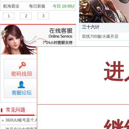
航海霸业
每日新服
今日 10:00点
晴空双子
每日新服
今日 10:00点
1
2
3
深渊契约
每日新服
今日 10:00点
三十六计
坠落守望者
每日新服
今日 10:00点
双线700服/火爆开启
正中靶心
每日新服
今日 10:00点
全部游戏
神兵奇迹
每日新服
今日 10:00点
微乐捕鱼千炮版
每日新服
今日 10:00点
按类型
仙侠
武侠
进
帕瓦勇者传说
每日新服
今日 10:00点
按字母
ABC
DEF
群英风华录
每日新服
今日 10:00点
天尊传奇
小小仙王
每日新服
今日 10:00点
维京传奇
少年名将
每日新服
今日 10:00点
大皇帝
寻龙英雄
每日新服
今日 10:00点
忍术大作战-山海封神
常见问题
灵魂契约
魔物迷宫
每日新服
今日 10:00点
360UU账号及个人资料游戏数据安全
众神之役
城防三国志
每日新服
今日 10:00点
黎明召唤