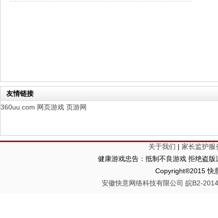
仙魔劫
每日新服
今日 9:00点
仙剑奇侠传：新的开始
每日新服
今日 9:00点
幻想名将录
每日新服
今日 1:00点
仙侠神域
每日新服
今日 1:00点
权力的游戏
新服新服
今日 9:00
友情链接
360uu.com
网页游戏
页游网
关于我们
|
家长监护服
健康游戏忠告：抵制不良游戏 拒绝盗版游
Copyright®2
安徽快意网络科技有限公司 皖B2-20140