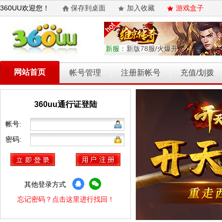
360UU欢迎您！
保存到桌面
加入收藏
游戏盒子
新服：
新版78服/火爆开启
网站首页
帐号管理
注册新帐号
充值/划拨
360uu通行证登陆
乾坤天地
开天西游
霸者归来
权力的游戏
维京传奇
帐号:
密码:
其他登录方式
忘记密码？点击这里进行找回！