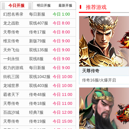
今日开服
明日开服
最新开服
推荐游戏
幻想名将录
每日新服
今日 1:00
龙之战歌
双线407服
今日 8:00
天尊传奇
传奇17服
今日 8:00
维京传奇
新版79服
今日 9:00
天外飞仙
双线135服
今日 9:00
一剑永恒
双线8服
今日 9:00
权力的游戏
每日新服
今日 9:00
天尊传奇
街机三国
双线1042服
今日 10:00
传奇16服/火爆开启
龙域世界
双线403服
今日 10:00
霸者天下
传奇48服
今日 11:00
天尊传奇
传奇18服
今日 11:00
百战沙城
经典7服
今日 12:00
天尊传奇
传奇19服
今日 15:00