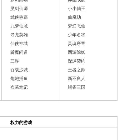
灵剑仙师
小小仙王
武侠称霸
仙魔劫
九梦仙域
梦幻飞仙
寻龙英雄
少年名将
仙侠神域
灵魂序章
斩魔问道
西游除妖
三界
深渊契约
百战沙城
王者之师
炮炮捕鱼
新不良人
盗墓笔记
铜雀三国
权力的游戏