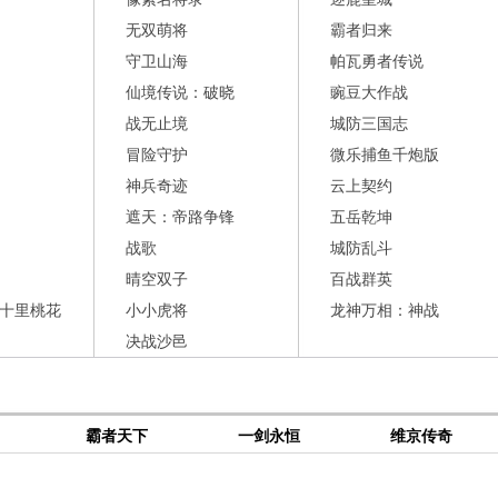
无双萌将
霸者归来
守卫山海
帕瓦勇者传说
仙境传说：破晓
豌豆大作战
战无止境
城防三国志
冒险守护
微乐捕鱼千炮版
神兵奇迹
云上契约
遮天：帝路争锋
五岳乾坤
战歌
城防乱斗
晴空双子
百战群英
十里桃花
小小虎将
龙神万相：神战
决战沙邑
霸者天下
一剑永恒
维京传奇