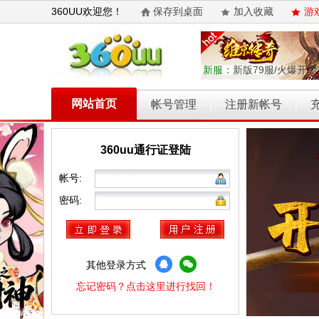
360UU欢迎您！
保存到桌面
加入收藏
游
新服：
新版79服/火爆开启
网站首页
帐号管理
注册新帐号
360uu通行证登陆
乾坤天地
开天西游
霸者归来
权力的游戏
维京传奇
帐号:
密码:
其他登录方式
忘记密码？点击这里进行找回！