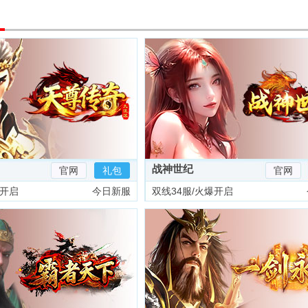
战神世纪
官网
礼包
官网
爆开启
今日新服
双线34服/火爆开启