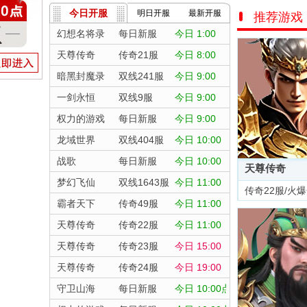
今日开服
明日开服
最新开服
推荐游戏
幻想名将录
每日新服
今日 1:00
天尊传奇
传奇21服
今日 8:00
暗黑封魔录
双线241服
今日 9:00
一剑永恒
双线9服
今日 9:00
权力的游戏
每日新服
今日 9:00
龙域世界
双线404服
今日 10:00
战歌
每日新服
今日 10:00
天尊传奇
梦幻飞仙
双线1643服
今日 11:00
传奇22服/火
霸者天下
传奇49服
今日 11:00
天尊传奇
传奇22服
今日 11:00
天尊传奇
传奇23服
今日 15:00
天尊传奇
传奇24服
今日 19:00
守卫山海
每日新服
今日 10:00点