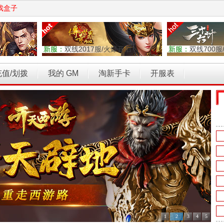
戏盒子
新服：
双线2017服/火爆开启
新服：
双线700服
充值/划拨
我的 GM
淘新手卡
开服表
权力的游戏
乾坤天地
开天西游
霸者归来
维京传奇
1
2
3
4
5