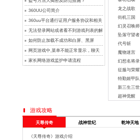
盗号方法大揭密及防范措施？
灵魂序章
每日新服
今日 10:00点
龙之战歌
360UU公司简介
冒险守护
每日新服
今日 10:00点
街机三国
360uu平台通行证用户服务协议和相关
绝地苍穹
每日新服
今日 10:00点
幻灵召唤师
的条款和条件
无法登录网站或者看不到游戏列表的解
代号斩
每日新服
今日 10:00点
坠落守望者
决方法
如何防止加载不成功和白屏、黑屏
异星战舰
每日新服
今日 10:00点
代号斩
网页游戏中,菜单不能正常显示，聊天
云上契约
每日新服
今日 10:00点
魔物迷宫
及其它功能不能正常使用的解决办法
家长网络游戏监护申请流程
梦幻回响
每日新服
今日 10:00点
幻想名将录
征服与荣耀
西游除妖
每日新服
今日 10:00点
特勤姬甲队
征服与荣耀
每日新服
今日 10:00点
新三生三世
天空的魔幻城
每日新服
今日 10:00点
超神觉醒
斩魔问道
每日新服
今日 10:00点
灵魂契约
每日新服
今日 10:00点
游戏攻略
山海经异兽录
每日新服
今日 10:00点
天尊传奇
战神世纪
乾坤天地
仙魔劫
每日新服
今日 9:00点
《天尊传奇》游戏介绍
仙剑奇侠传：新的开始
每日新服
今日 9:00点