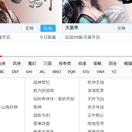
大皇帝
官网
礼包
官网
爆开启
今日新服
征战99服/火爆开启
仙侠
武侠
魔幻
三国
传奇类
动漫
策略
回合
横
BC
DEF
GHI
JKL
MNO
PQR
STU
VWX
YZ
战神世纪
乾坤天地
权力的游戏
龙域世界
仙剑奇侠传：新的开始
天外飞仙
-山海封神
将神
赤月传说
战歌与剑
正中靶心
爱琳诗篇
绝地苍穹
像素名将录
逐鹿皇城