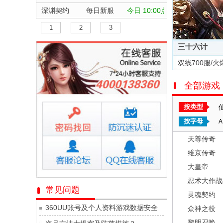
深渊契约
每日新服
今日 10:00点
坠落守望者
每日新服
今日 10:00点
1
2
3
正中靶心
每日新服
今日 10:00点
三十六计
神兵奇迹
每日新服
今日 10:00点
双线700服/火
微乐捕鱼千炮版
每日新服
今日 10:00点
全部游戏
帕瓦勇者传说
每日新服
今日 10:00点
群英风华录
每日新服
今日 10:00点
按类型
小小仙王
每日新服
今日 10:00点
按字母
A
少年名将
每日新服
今日 10:00点
天尊传奇
寻龙英雄
每日新服
今日 10:00点
维京传奇
魔物迷宫
每日新服
今日 10:00点
大皇帝
城防三国志
每日新服
今日 10:00点
忍术大作战
常见问题
灵魂契约
九梦仙域
每日新服
今日 10:00点
360UU账号及个人资料游戏数据安全
众神之役
豌豆大作战
每日新服
今日 10:00点
黎明召唤