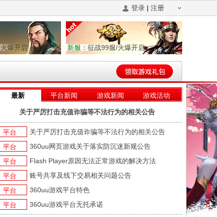
登录
|
注册
/火爆开启
新服：
征战99服/火爆开启
最新
平台新闻
游戏新闻
游戏活动
关于严厉打击充值诈骗等不法行为的相关公告
关于严厉打击充值诈骗等不法行为的相关公告
平台
360uu网页游戏关于落实防沉迷新规公告
平台
Flash Player原因无法正常游戏的解决方法
平台
账号共享及线下交易相关问题公告
平台
360uu游戏平台特色
平台
360uu游戏平台无托承诺
平台