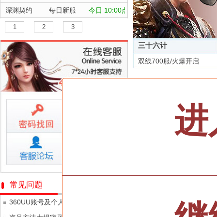
深渊契约
每日新服
今日 10:00点
坠落守望者
每日新服
今日 10:00点
1
2
3
正中靶心
每日新服
今日 10:00点
三十六计
神兵奇迹
每日新服
今日 10:00点
双线700服/火爆开启
微乐捕鱼千炮版
每日新服
今日 10:00点
全部游戏
帕瓦勇者传说
每日新服
今日 10:00点
群英风华录
每日新服
今日 10:00点
按类型
仙侠
武侠
进
小小仙王
每日新服
今日 10:00点
按字母
ABC
DEF
少年名将
每日新服
今日 10:00点
天尊传奇
寻龙英雄
每日新服
今日 10:00点
维京传奇
魔物迷宫
每日新服
今日 10:00点
大皇帝
城防三国志
每日新服
今日 10:00点
忍术大作战-山海封神
常见问题
灵魂契约
九梦仙域
每日新服
今日 10:00点
360UU账号及个人资料游戏数据安全
众神之役
豌豆大作战
每日新服
今日 10:00点
黎明召唤