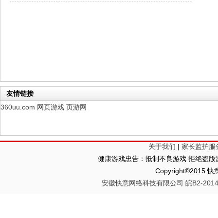
幻想名将录
每日新服
今日 1:00点
仙侠神域
每日新服
今日 1:00点
权力的游戏
新服新服
今日 9:00
友情链接
360uu.com
网页游戏
页游网
关于我们
|
家长监护服
健康游戏忠告：抵制不良游戏 拒绝盗版游
Copyright®2
安徽快意网络科技有限公司 皖B2-20140