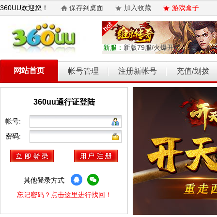
360UU欢迎您！
保存到桌面
加入收藏
游戏盒子
新服：
新版79服/火爆开启
网站首页
帐号管理
注册新帐号
充值/划拨
360uu通行证登陆
乾坤天地
开天西游
霸者归来
权力的游戏
维京传奇
帐号:
密码:
其他登录方式
忘记密码？点击这里进行找回！