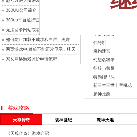
继
盗号方法大揭密及防范措施？
灵魂序章
每日新服
今日 10:00点
龙之战歌
360UU公司简介
冒险守护
每日新服
今日 10:00点
街机三国
360uu平台通行证用户服务协议和相关
绝地苍穹
每日新服
今日 10:00点
幻灵召唤师
的条款和条件
无法登录网站或者看不到游戏列表的解
代号斩
每日新服
今日 10:00点
坠落守望者
决方法
如何防止加载不成功和白屏、黑屏
异星战舰
每日新服
今日 10:00点
代号斩
网页游戏中,菜单不能正常显示，聊天
云上契约
每日新服
今日 10:00点
魔物迷宫
及其它功能不能正常使用的解决办法
家长网络游戏监护申请流程
梦幻回响
每日新服
今日 10:00点
幻想名将录
征服与荣耀
西游除妖
每日新服
今日 10:00点
特勤姬甲队
征服与荣耀
每日新服
今日 10:00点
新三生三世十里桃花
天空的魔幻城
每日新服
今日 10:00点
超神觉醒
斩魔问道
每日新服
今日 10:00点
灵魂契约
每日新服
今日 10:00点
游戏攻略
山海经异兽录
每日新服
今日 10:00点
天尊传奇
战神世纪
乾坤天地
仙魔劫
每日新服
今日 9:00点
《天尊传奇》游戏介绍
仙剑奇侠传：新的开始
每日新服
今日 9:00点