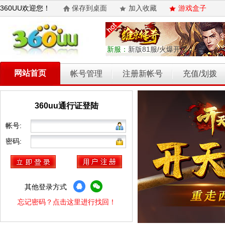
360UU欢迎您！
保存到桌面
加入收藏
游戏盒子
新服：
新版81服/火爆开启
网站首页
帐号管理
注册新帐号
充值/划拨
360uu通行证登陆
乾坤天地
开天西游
霸者归来
权力的游戏
维京传奇
帐号:
密码:
其他登录方式
忘记密码？点击这里进行找回！