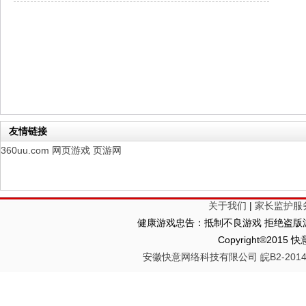
山海经异兽录
每日新服
今日 10:00点
仙魔劫
每日新服
今日 9:00点
仙剑奇侠传：新的开始
每日新服
今日 9:00点
幻想名将录
每日新服
今日 1:00点
仙侠神域
每日新服
今日 1:00点
权力的游戏
新服新服
今日 9:00
友情链接
360uu.com
网页游戏
页游网
关于我们
|
家长监护服
健康游戏忠告：抵制不良游戏 拒绝盗版游
Copyright®2
安徽快意网络科技有限公司 皖B2-20140