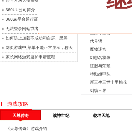
继
盗号方法大揭密及防范措施？
城防三国志
每日新服
今日 10:00点
龙之战歌
360UU公司简介
九梦仙域
每日新服
今日 10:00点
街机三国
360uu平台通行证用户服务协议和相关
豌豆大作战
每日新服
今日 10:00点
幻灵召唤师
的条款和条件
无法登录网站或者看不到游戏列表的解
灵魂序章
每日新服
今日 10:00点
坠落守望者
决方法
如何防止加载不成功和白屏、黑屏
冒险守护
每日新服
今日 10:00点
代号斩
网页游戏中,菜单不能正常显示，聊天
绝地苍穹
每日新服
今日 10:00点
魔物迷宫
及其它功能不能正常使用的解决办法
家长网络游戏监护申请流程
代号斩
每日新服
今日 10:00点
幻想名将录
征服与荣耀
异星战舰
每日新服
今日 10:00点
特勤姬甲队
云上契约
每日新服
今日 10:00点
新三生三世十里桃花
梦幻回响
每日新服
今日 10:00点
剑镇三界
西游除妖
每日新服
今日 10:00点
征服与荣耀
每日新服
今日 10:00点
游戏攻略
天空的魔幻城
每日新服
今日 10:00点
天尊传奇
战神世纪
乾坤天地
斩魔问道
每日新服
今日 10:00点
《天尊传奇》游戏介绍
灵魂契约
每日新服
今日 10:00点