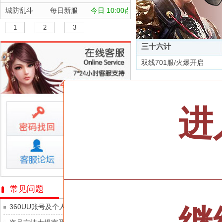
城防乱斗
每日新服
今日 10:00点
航海霸业
每日新服
今日 10:00点
1
2
3
晴空双子
每日新服
今日 10:00点
三十六计
深渊契约
每日新服
今日 10:00点
双线701服/火爆开启
坠落守望者
每日新服
今日 10:00点
全部游戏
正中靶心
每日新服
今日 10:00点
神兵奇迹
每日新服
今日 10:00点
按类型
仙侠
武侠
进
微乐捕鱼千炮版
每日新服
今日 10:00点
按字母
ABC
DEF
帕瓦勇者传说
每日新服
今日 10:00点
天尊传奇
群英风华录
每日新服
今日 10:00点
维京传奇
小小仙王
每日新服
今日 10:00点
大皇帝
少年名将
每日新服
今日 10:00点
忍术大作战-山海封神
常见问题
灵魂契约
寻龙英雄
每日新服
今日 10:00点
360UU账号及个人资料游戏数据安全
众神之役
魔物迷宫
每日新服
今日 10:00点
黎明召唤