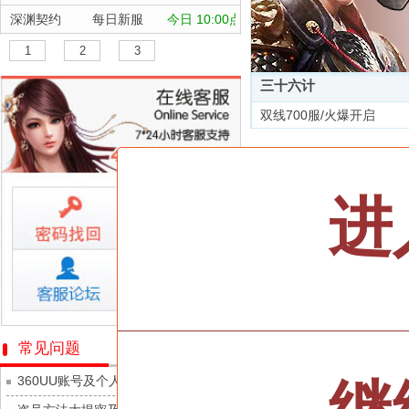
深渊契约
每日新服
今日 10:00点
坠落守望者
每日新服
今日 10:00点
1
2
3
正中靶心
每日新服
今日 10:00点
三十六计
神兵奇迹
每日新服
今日 10:00点
双线700服/火爆开启
微乐捕鱼千炮版
每日新服
今日 10:00点
全部游戏
帕瓦勇者传说
每日新服
今日 10:00点
群英风华录
每日新服
今日 10:00点
按类型
仙侠
武侠
进
小小仙王
每日新服
今日 10:00点
按字母
ABC
DEF
少年名将
每日新服
今日 10:00点
天尊传奇
寻龙英雄
每日新服
今日 10:00点
维京传奇
魔物迷宫
每日新服
今日 10:00点
大皇帝
城防三国志
每日新服
今日 10:00点
忍术大作战-山海封神
常见问题
灵魂契约
九梦仙域
每日新服
今日 10:00点
360UU账号及个人资料游戏数据安全
众神之役
豌豆大作战
每日新服
今日 10:00点
黎明召唤