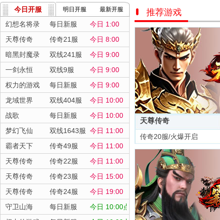
今日开服
明日开服
最新开服
推荐游戏
幻想名将录
每日新服
今日 1:00
天尊传奇
传奇21服
今日 8:00
暗黑封魔录
双线241服
今日 9:00
一剑永恒
双线9服
今日 9:00
权力的游戏
每日新服
今日 9:00
龙域世界
双线404服
今日 10:00
战歌
每日新服
今日 10:00
天尊传奇
梦幻飞仙
双线1643服
今日 11:00
传奇20服/火爆开启
霸者天下
传奇49服
今日 11:00
天尊传奇
传奇22服
今日 11:00
天尊传奇
传奇23服
今日 15:00
天尊传奇
传奇24服
今日 19:00
守卫山海
每日新服
今日 10:00点