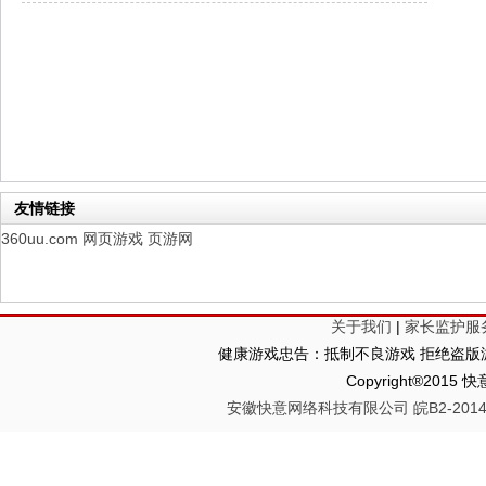
幻想名将录
每日新服
今日 1:00点
仙侠神域
每日新服
今日 1:00点
权力的游戏
新服新服
今日 9:00
友情链接
360uu.com
网页游戏
页游网
关于我们
|
家长监护服
健康游戏忠告：抵制不良游戏 拒绝盗版游
Copyright®2
安徽快意网络科技有限公司 皖B2-20140