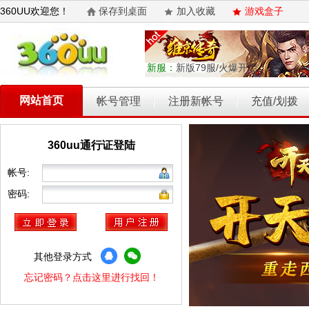
360UU欢迎您！
保存到桌面
加入收藏
游戏盒子
新服：
新版79服/火爆开启
网站首页
帐号管理
注册新帐号
充值/划拨
360uu通行证登陆
乾坤天地
开天西游
霸者归来
权力的游戏
维京传奇
帐号:
密码:
其他登录方式
忘记密码？点击这里进行找回！