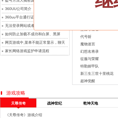
继
盗号方法大揭密及防范措施？
灵魂序章
每日新服
今日 10:00点
龙之战歌
360UU公司简介
冒险守护
每日新服
今日 10:00点
街机三国
360uu平台通行证用户服务协议和相关
绝地苍穹
每日新服
今日 10:00点
幻灵召唤师
的条款和条件
无法登录网站或者看不到游戏列表的解
代号斩
每日新服
今日 10:00点
坠落守望者
决方法
如何防止加载不成功和白屏、黑屏
异星战舰
每日新服
今日 10:00点
代号斩
网页游戏中,菜单不能正常显示，聊天
云上契约
每日新服
今日 10:00点
魔物迷宫
及其它功能不能正常使用的解决办法
家长网络游戏监护申请流程
梦幻回响
每日新服
今日 10:00点
幻想名将录
征服与荣耀
西游除妖
每日新服
今日 10:00点
特勤姬甲队
征服与荣耀
每日新服
今日 10:00点
新三生三世十里桃花
天空的魔幻城
每日新服
今日 10:00点
超神觉醒
斩魔问道
每日新服
今日 10:00点
灵魂契约
每日新服
今日 10:00点
游戏攻略
山海经异兽录
每日新服
今日 10:00点
天尊传奇
战神世纪
乾坤天地
仙魔劫
每日新服
今日 9:00点
《天尊传奇》游戏介绍
仙剑奇侠传：新的开始
每日新服
今日 9:00点