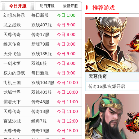
今日开服
明日开服
最新开服
推荐游戏
幻想名将录
每日新服
今日 1:00
龙之战歌
双线407服
今日 8:00
天尊传奇
传奇17服
今日 8:00
维京传奇
新版79服
今日 9:00
天外飞仙
双线135服
今日 9:00
一剑永恒
双线8服
今日 9:00
权力的游戏
每日新服
今日 9:00
天尊传奇
街机三国
双线1042服
今日 10:00
传奇16服/火爆开启
龙域世界
双线403服
今日 10:00
霸者天下
传奇48服
今日 11:00
天尊传奇
传奇18服
今日 11:00
百战沙城
经典7服
今日 12:00
天尊传奇
传奇19服
今日 15:00