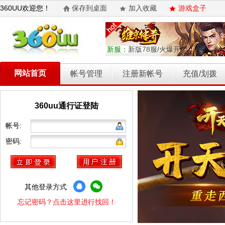
360UU欢迎您！
保存到桌面
加入收藏
游戏盒子
新服：
新版78服/火爆开启
网站首页
帐号管理
注册新帐号
充值/划拨
360uu通行证登陆
乾坤天地
开天西游
霸者归来
权力的游戏
维京传奇
帐号:
密码:
其他登录方式
忘记密码？点击这里进行找回！