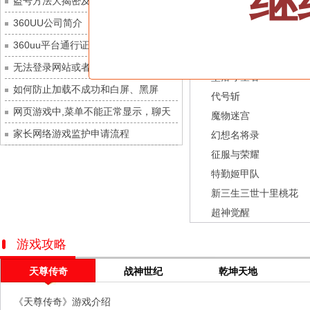
继
盗号方法大揭密及防范措施？
九梦仙域
每日新服
今日 10:00点
龙之战歌
360UU公司简介
豌豆大作战
每日新服
今日 10:00点
街机三国
360uu平台通行证用户服务协议和相关
灵魂序章
每日新服
今日 10:00点
幻灵召唤师
的条款和条件
无法登录网站或者看不到游戏列表的解
冒险守护
每日新服
今日 10:00点
坠落守望者
决方法
如何防止加载不成功和白屏、黑屏
绝地苍穹
每日新服
今日 10:00点
代号斩
网页游戏中,菜单不能正常显示，聊天
代号斩
每日新服
今日 10:00点
魔物迷宫
及其它功能不能正常使用的解决办法
家长网络游戏监护申请流程
异星战舰
每日新服
今日 10:00点
幻想名将录
征服与荣耀
云上契约
每日新服
今日 10:00点
特勤姬甲队
梦幻回响
每日新服
今日 10:00点
新三生三世十里桃花
西游除妖
每日新服
今日 10:00点
超神觉醒
征服与荣耀
每日新服
今日 10:00点
天空的魔幻城
每日新服
今日 10:00点
游戏攻略
斩魔问道
每日新服
今日 10:00点
天尊传奇
战神世纪
乾坤天地
灵魂契约
每日新服
今日 10:00点
《天尊传奇》游戏介绍
山海经异兽录
每日新服
今日 10:00点