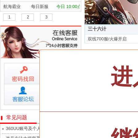
航海霸业
每日新服
今日 10:00点
晴空双子
每日新服
今日 10:00点
1
2
3
深渊契约
每日新服
今日 10:00点
三十六计
坠落守望者
每日新服
今日 10:00点
双线700服/火爆开启
正中靶心
每日新服
今日 10:00点
全部游戏
神兵奇迹
每日新服
今日 10:00点
微乐捕鱼千炮版
每日新服
今日 10:00点
按类型
仙侠
武侠
进
帕瓦勇者传说
每日新服
今日 10:00点
按字母
ABC
DEF
群英风华录
每日新服
今日 10:00点
天尊传奇
小小仙王
每日新服
今日 10:00点
维京传奇
少年名将
每日新服
今日 10:00点
大皇帝
寻龙英雄
每日新服
今日 10:00点
忍术大作战-山海封神
常见问题
灵魂契约
魔物迷宫
每日新服
今日 10:00点
360UU账号及个人资料游戏数据安全
众神之役
城防三国志
每日新服
今日 10:00点
黎明召唤