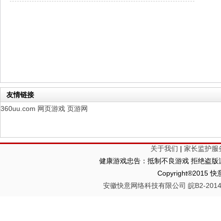
仙魔劫
每日新服
今日 9:00点
仙剑奇侠传：新的开始
每日新服
今日 9:00点
幻想名将录
每日新服
今日 1:00点
仙侠神域
每日新服
今日 1:00点
权力的游戏
新服新服
今日 9:00
友情链接
360uu.com
网页游戏
页游网
关于我们
|
家长监护服
健康游戏忠告：抵制不良游戏 拒绝盗版游
Copyright®2
安徽快意网络科技有限公司 皖B2-20140