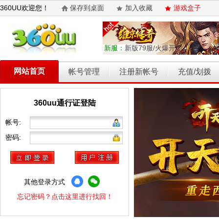
360UU欢迎您！
保存到桌面
加入收藏
游戏盒子
新服：
新版79服/火爆开启
网站首页
帐号管理
注册新帐号
充值/划拨
360uu通行证登陆
乾坤天地
开天西游
霸者归来
权力的游戏
维京传奇
帐号:
密码:
其他登录方式
忘记密码？点击这里进行找回！