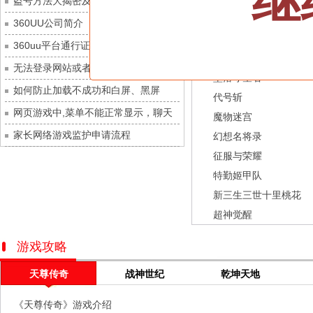
继
盗号方法大揭密及防范措施？
灵魂序章
每日新服
今日 10:00点
龙之战歌
360UU公司简介
冒险守护
每日新服
今日 10:00点
街机三国
360uu平台通行证用户服务协议和相关
绝地苍穹
每日新服
今日 10:00点
幻灵召唤师
的条款和条件
无法登录网站或者看不到游戏列表的解
代号斩
每日新服
今日 10:00点
坠落守望者
决方法
如何防止加载不成功和白屏、黑屏
异星战舰
每日新服
今日 10:00点
代号斩
网页游戏中,菜单不能正常显示，聊天
云上契约
每日新服
今日 10:00点
魔物迷宫
及其它功能不能正常使用的解决办法
家长网络游戏监护申请流程
梦幻回响
每日新服
今日 10:00点
幻想名将录
征服与荣耀
西游除妖
每日新服
今日 10:00点
特勤姬甲队
征服与荣耀
每日新服
今日 10:00点
新三生三世十里桃花
天空的魔幻城
每日新服
今日 10:00点
超神觉醒
斩魔问道
每日新服
今日 10:00点
灵魂契约
每日新服
今日 10:00点
游戏攻略
山海经异兽录
每日新服
今日 10:00点
天尊传奇
战神世纪
乾坤天地
仙魔劫
每日新服
今日 9:00点
《天尊传奇》游戏介绍
仙剑奇侠传：新的开始
每日新服
今日 9:00点