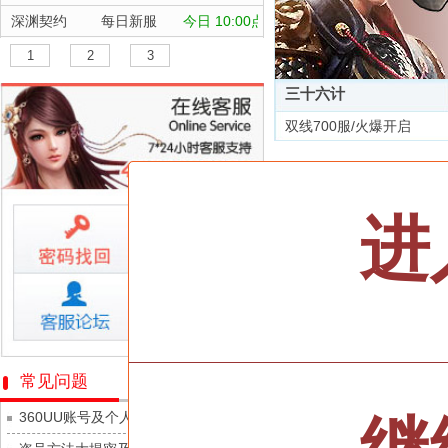
深渊契约
每日新服
今日 10:00点
坠落守望者
每日新服
今日 10:00点
1
2
3
正中靶心
每日新服
今日 10:00点
三十六计
神兵奇迹
每日新服
今日 10:00点
双线700服/火爆开启
微乐捕鱼千炮版
每日新服
今日 10:00点
全部游戏
帕瓦勇者传说
每日新服
今日 10:00点
群英风华录
每日新服
今日 10:00点
按类型
仙侠
武侠
进
小小仙王
每日新服
今日 10:00点
按字母
ABC
DEF
少年名将
每日新服
今日 10:00点
天尊传奇
寻龙英雄
每日新服
今日 10:00点
维京传奇
魔物迷宫
每日新服
今日 10:00点
大皇帝
城防三国志
每日新服
今日 10:00点
忍术大作战-山海封神
常见问题
灵魂契约
九梦仙域
每日新服
今日 10:00点
360UU账号及个人资料游戏数据安全
众神之役
豌豆大作战
每日新服
今日 10:00点
黎明召唤