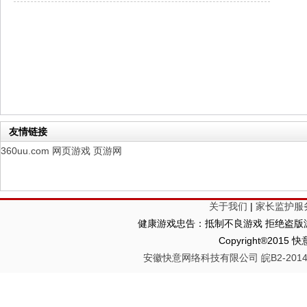
幻想名将录
每日新服
今日 1:00点
仙侠神域
每日新服
今日 1:00点
权力的游戏
新服新服
今日 9:00
友情链接
360uu.com
网页游戏
页游网
关于我们
|
家长监护服
健康游戏忠告：抵制不良游戏 拒绝盗版游
Copyright®2
安徽快意网络科技有限公司 皖B2-20140