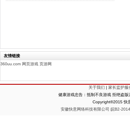
山海经异兽录
每日新服
今日 10:00点
仙魔劫
每日新服
今日 9:00点
仙剑奇侠传：新的开始
每日新服
今日 9:00点
幻想名将录
每日新服
今日 1:00点
仙侠神域
每日新服
今日 1:00点
权力的游戏
新服新服
今日 9:00
友情链接
360uu.com
网页游戏
页游网
关于我们
|
家长监护服
健康游戏忠告：抵制不良游戏 拒绝盗版游
Copyright®2
安徽快意网络科技有限公司 皖B2-20140