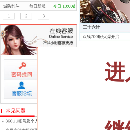
城防乱斗
每日新服
今日 10:00点
航海霸业
每日新服
今日 10:00点
1
2
3
晴空双子
每日新服
今日 10:00点
三十六计
深渊契约
每日新服
今日 10:00点
双线700服/火爆开启
坠落守望者
每日新服
今日 10:00点
全部游戏
正中靶心
每日新服
今日 10:00点
神兵奇迹
每日新服
今日 10:00点
按类型
仙侠
武侠
进
微乐捕鱼千炮版
每日新服
今日 10:00点
按字母
ABC
DEF
帕瓦勇者传说
每日新服
今日 10:00点
天尊传奇
群英风华录
每日新服
今日 10:00点
维京传奇
小小仙王
每日新服
今日 10:00点
大皇帝
少年名将
每日新服
今日 10:00点
忍术大作战-山海封神
常见问题
灵魂契约
寻龙英雄
每日新服
今日 10:00点
360UU账号及个人资料游戏数据安全
众神之役
魔物迷宫
每日新服
今日 10:00点
黎明召唤