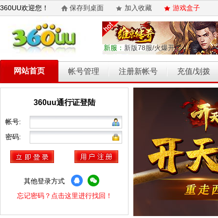
360UU欢迎您！
保存到桌面
加入收藏
游戏盒子
新服：
新版78服/火爆开启
网站首页
帐号管理
注册新帐号
充值/划拨
360uu通行证登陆
乾坤天地
开天西游
霸者归来
权力的游戏
维京传奇
帐号:
密码:
其他登录方式
忘记密码？点击这里进行找回！