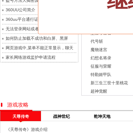
继
盗号方法大揭密及防范措施？
城防三国志
每日新服
今日 10:00点
龙之战歌
360UU公司简介
九梦仙域
每日新服
今日 10:00点
街机三国
360uu平台通行证用户服务协议和相关
豌豆大作战
每日新服
今日 10:00点
幻灵召唤师
的条款和条件
无法登录网站或者看不到游戏列表的解
灵魂序章
每日新服
今日 10:00点
坠落守望者
决方法
如何防止加载不成功和白屏、黑屏
冒险守护
每日新服
今日 10:00点
代号斩
网页游戏中,菜单不能正常显示，聊天
绝地苍穹
每日新服
今日 10:00点
魔物迷宫
及其它功能不能正常使用的解决办法
家长网络游戏监护申请流程
代号斩
每日新服
今日 10:00点
幻想名将录
征服与荣耀
异星战舰
每日新服
今日 10:00点
特勤姬甲队
云上契约
每日新服
今日 10:00点
新三生三世十里桃花
梦幻回响
每日新服
今日 10:00点
超神觉醒
西游除妖
每日新服
今日 10:00点
征服与荣耀
每日新服
今日 10:00点
游戏攻略
天空的魔幻城
每日新服
今日 10:00点
天尊传奇
战神世纪
乾坤天地
斩魔问道
每日新服
今日 10:00点
《天尊传奇》游戏介绍
灵魂契约
每日新服
今日 10:00点