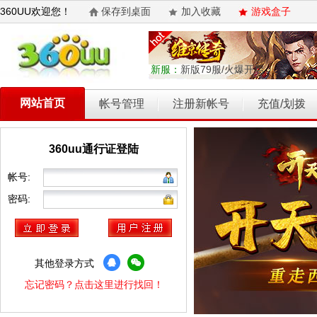
360UU欢迎您！
保存到桌面
加入收藏
游戏盒子
新服：
新版79服/火爆开启
网站首页
帐号管理
注册新帐号
充值/划拨
360uu通行证登陆
乾坤天地
开天西游
霸者归来
权力的游戏
维京传奇
帐号:
密码:
其他登录方式
忘记密码？点击这里进行找回！