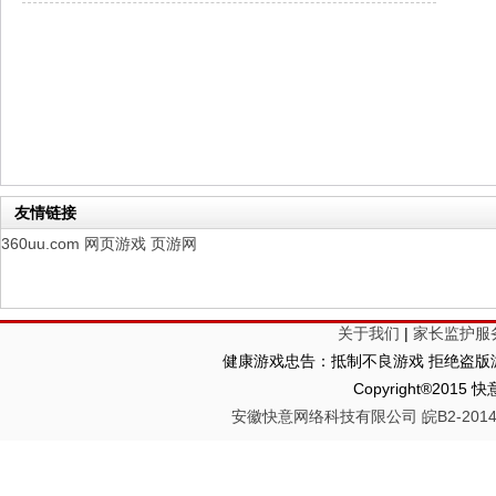
仙魔劫
每日新服
今日 9:00点
仙剑奇侠传：新的开始
每日新服
今日 9:00点
幻想名将录
每日新服
今日 1:00点
仙侠神域
每日新服
今日 1:00点
权力的游戏
新服新服
今日 9:00
友情链接
360uu.com
网页游戏
页游网
关于我们
|
家长监护服
健康游戏忠告：抵制不良游戏 拒绝盗版游
Copyright®2
安徽快意网络科技有限公司 皖B2-20140