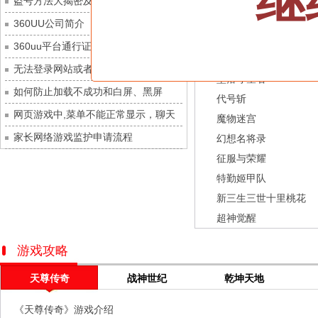
继
盗号方法大揭密及防范措施？
九梦仙域
每日新服
今日 10:00点
龙之战歌
360UU公司简介
豌豆大作战
每日新服
今日 10:00点
街机三国
360uu平台通行证用户服务协议和相关
灵魂序章
每日新服
今日 10:00点
幻灵召唤师
的条款和条件
无法登录网站或者看不到游戏列表的解
冒险守护
每日新服
今日 10:00点
坠落守望者
决方法
如何防止加载不成功和白屏、黑屏
绝地苍穹
每日新服
今日 10:00点
代号斩
网页游戏中,菜单不能正常显示，聊天
代号斩
每日新服
今日 10:00点
魔物迷宫
及其它功能不能正常使用的解决办法
家长网络游戏监护申请流程
异星战舰
每日新服
今日 10:00点
幻想名将录
征服与荣耀
云上契约
每日新服
今日 10:00点
特勤姬甲队
梦幻回响
每日新服
今日 10:00点
新三生三世十里桃花
西游除妖
每日新服
今日 10:00点
超神觉醒
征服与荣耀
每日新服
今日 10:00点
天空的魔幻城
每日新服
今日 10:00点
游戏攻略
斩魔问道
每日新服
今日 10:00点
天尊传奇
战神世纪
乾坤天地
灵魂契约
每日新服
今日 10:00点
《天尊传奇》游戏介绍
山海经异兽录
每日新服
今日 10:00点