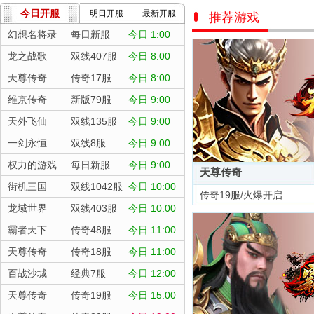
今日开服
明日开服
最新开服
推荐游戏
幻想名将录
每日新服
今日 1:00
龙之战歌
双线407服
今日 8:00
天尊传奇
传奇17服
今日 8:00
维京传奇
新版79服
今日 9:00
天外飞仙
双线135服
今日 9:00
一剑永恒
双线8服
今日 9:00
权力的游戏
每日新服
今日 9:00
天尊传奇
街机三国
双线1042服
今日 10:00
传奇19服/火爆开启
龙域世界
双线403服
今日 10:00
霸者天下
传奇48服
今日 11:00
天尊传奇
传奇18服
今日 11:00
百战沙城
经典7服
今日 12:00
天尊传奇
传奇19服
今日 15:00