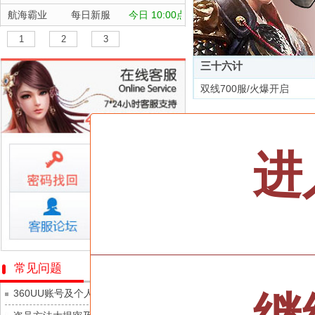
航海霸业
每日新服
今日 10:00点
晴空双子
每日新服
今日 10:00点
1
2
3
深渊契约
每日新服
今日 10:00点
三十六计
坠落守望者
每日新服
今日 10:00点
双线700服/火爆开启
正中靶心
每日新服
今日 10:00点
全部游戏
神兵奇迹
每日新服
今日 10:00点
微乐捕鱼千炮版
每日新服
今日 10:00点
按类型
仙侠
武侠
进
帕瓦勇者传说
每日新服
今日 10:00点
按字母
ABC
DEF
群英风华录
每日新服
今日 10:00点
天尊传奇
小小仙王
每日新服
今日 10:00点
维京传奇
少年名将
每日新服
今日 10:00点
大皇帝
寻龙英雄
每日新服
今日 10:00点
忍术大作战-山海封神
常见问题
灵魂契约
魔物迷宫
每日新服
今日 10:00点
360UU账号及个人资料游戏数据安全
众神之役
城防三国志
每日新服
今日 10:00点
黎明召唤