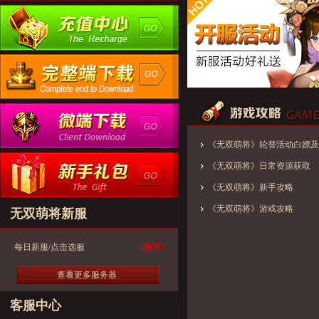
《无双萌将》轮替活动白嫖及
《无双萌将》日常资源获取
《无双萌将》新手攻略
《无双萌将》游戏攻略
无双萌将新服
每日新服/点击选服
(推荐)
查看更多服务器
客服中心