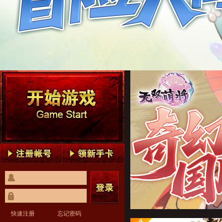
无双萌将1
无双萌将2
无双萌将3
无双萌将4
无双萌将5
无双萌将1
无双萌将2
无双萌将3
无双萌将4
无双萌将5
快速注册
忘记密码