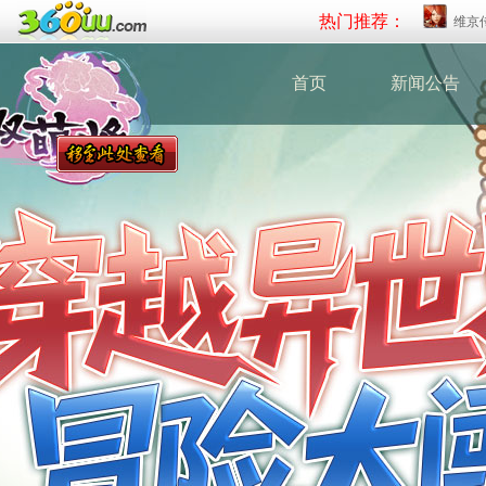
热门推荐：
维京
首页
新闻公告